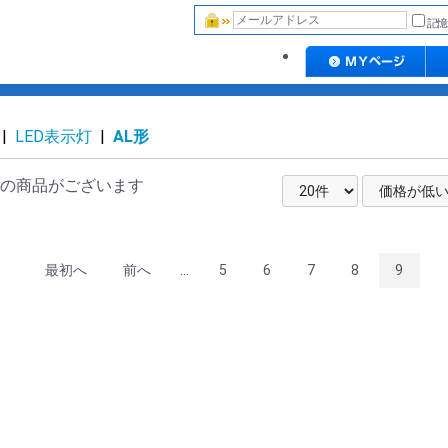
記憶
|
LED表示灯
|
AL形
の商品がございます
最初へ
前へ
...
5
6
7
8
9