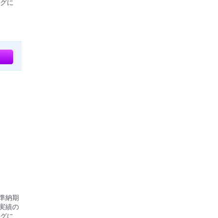
グに
標準納期
実績の
グに