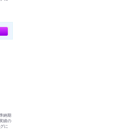
標準納期
実績の
グに