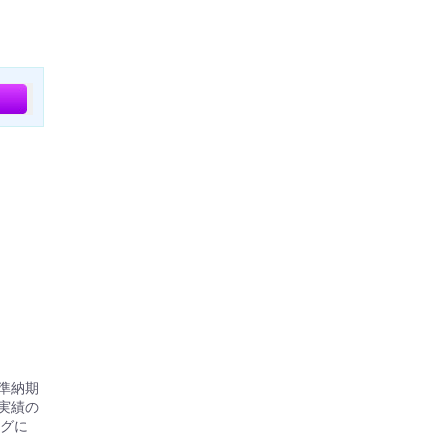
標準納期
実績の
グに