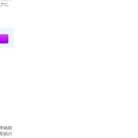
グに
標準納期
実績の