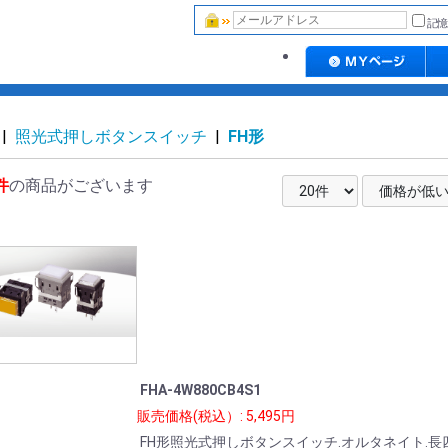
記憶
|
照光式押しボタンスイッチ
|
FH形
件
の商品がございます
FHA-4W880CB4S1
販売価格(税込）: 5,495円
FH形照光式押しボタンスイッチ.オルタネイト.長