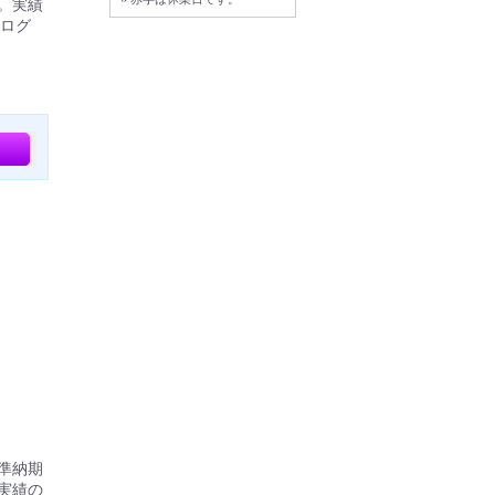
。実績
ログ
標準納期
実績の