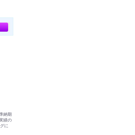
標準納期
実績の
グに