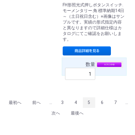
FH形照光式押しボタンスイッチ.
モーメンタリー.角:標準納期14日
～（土日祝日含む）※画像はサン
プルです。実績の形式指定内容
と異なりますので詳細仕様はカ
タログにてご確認をお願いしま
す。
数量
最初へ
前へ
...
3
4
5
6
7
...
次へ
最後へ