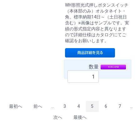
WH形照光式押しボタンスイッチ
（本体部のみ）オルタネイト・
角。標準納期14日～（土日祝日
含む）※画像はサンプルです。実
績の形式指定内容と異なります
ので詳細仕様はカタログにてご
確認をお願いします。
数量
最初へ
前へ
...
3
4
5
6
7
...
次へ
最後へ