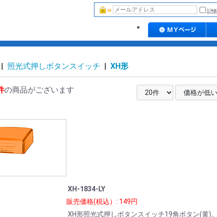
記憶
|
照光式押しボタンスイッチ
|
XH形
件
の商品がございます
XH-1834-LY
販売価格(税込）: 149円
XH形照光式押しボタンスイッチ19角ボタン(黄)