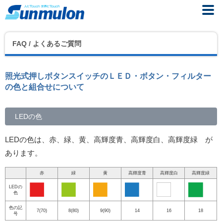
FAQ / よくあるご質問
照光式押しボタンスイッチのＬＥＤ・ボタン・フィルター
の色と組合せについて
LEDの色
LEDの色は、赤、緑、黄、高輝度青、高輝度白、高輝度緑 が
あります。
赤
緑
黄
高輝度青
高輝度白
高輝度緑
LEDの
色
色の記
7(70)
8(80)
9(90)
14
16
18
号