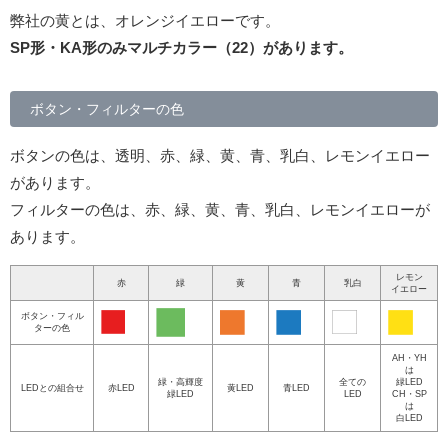
弊社の黄とは、オレンジイエローです。
SP形・KA形のみマルチカラー（22）があります。
ボタン・フィルターの色
ボタンの色は、透明、赤、緑、黄、青、乳白、レモンイエロー
があります。
フィルターの色は、赤、緑、黄、青、乳白、レモンイエローが
あります。
レモン
赤
緑
黄
青
乳白
イエロー
ボタン・フィル
ターの色
AH・YH
は
緑・高輝度
全ての
緑LED
LEDとの組合せ
赤LED
黄LED
青LED
緑LED
LED
CH・SP
は
白LED