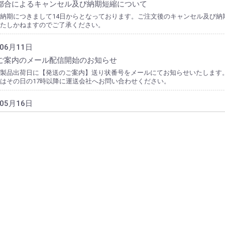
都合によるキャンセル及び納期短縮について
納期につきまして14日からとなっております。ご注文後のキャンセル及び納
たしかねますのでご了承ください。
年06月11日
ご案内のメール配信開始のお知らせ
より製品出荷日に【発送のご案内】送り状番号をメールにてお知らせいたします
はその日の17時以降に運送会社へお問い合わせください。
年05月16日
縮につきまして
に記載の納期からの納期短縮はお受けいたしかねますのでご了承ください。
年10月07日
ラムのバージョンアップを実施
いるプログラムのバージョンアップを実施しました。一部操作が変更されて
ますが何卒ご理解の程よろしくお願いいたします。