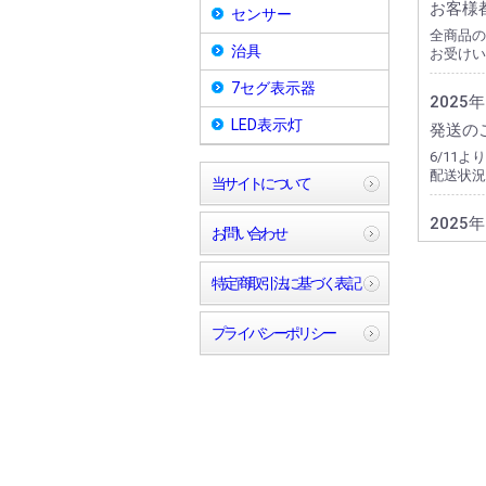
お客様
センサー
全商品の
治具
お受けい
7セグ表示器
2025
LED表示灯
発送の
6/11
配送状況
当サイトについて
2025
お問い合わせ
納期短
商品詳細
特定商取引法に基づく表記
2024
プライバシーポリシー
プログ
使用して
がござい