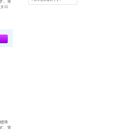
す。実
タロ
。標準
す。実