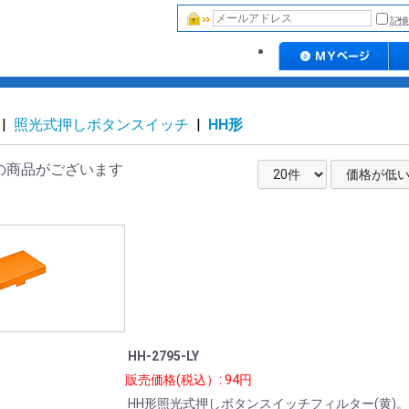
記憶
|
照光式押しボタンスイッチ
|
HH形
の商品がございます
HH-2795-LY
販売価格(税込）: 94円
HH形照光式押しボタンスイッチフィルター(黄)