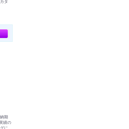
カタ
準納期
実績の
グに