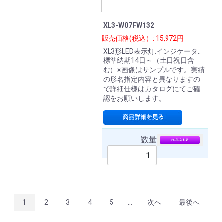
XL3-W07FW132
販売価格(税込）: 15,972円
XL3形LED表示灯.インジケータ.:
標準納期14日～（土日祝日含
む）※画像はサンプルです。実績
の形名指定内容と異なりますの
で詳細仕様はカタログにてご確
認をお願いします。
数量
1
2
3
4
5
...
次へ
最後へ