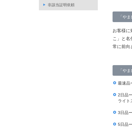
非該当証明依頼
「やま
お客様に
こ」と名
常に前向
「やま
最速品
2日品
ライト
3日品
5日品