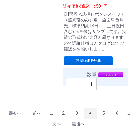
販売価格(税込）: 501円
CH形照光式押しボタンスイッチ
（照光部のみ）角・全面単色照
光。標準納期14日～（土日祝日
含む）※画像はサンプルです。実
績の形式指定内容と異なります
ので詳細仕様はカタログにてご
確認をお願いします。
数量
最初へ
前へ
...
2
3
4
5
6
...
次へ
最後へ